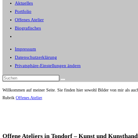
panel.
Aktuelles
Portfolio
Offenes Atelier
Biografisches
Website-
Suche
Impressum
umschalten
Datenschutzerklärung
Privatsphäre-Einstellungen ändern
Diese
Website
Willkommen auf meiner Seite. Sie finden hier sowohl Bilder von mir als au
durchsuchen
Rubrik
Offenes Atelier
.
Offene Ateliers in Tondorf – Kunst und Kunsthan