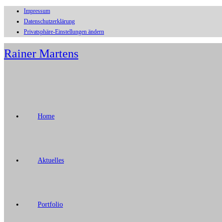
Impressum
Zum
Datenschutzerklärung
Inhalt
Privatsphäre-Einstellungen ändern
springen
Rainer Martens
Home
Aktuelles
Portfolio